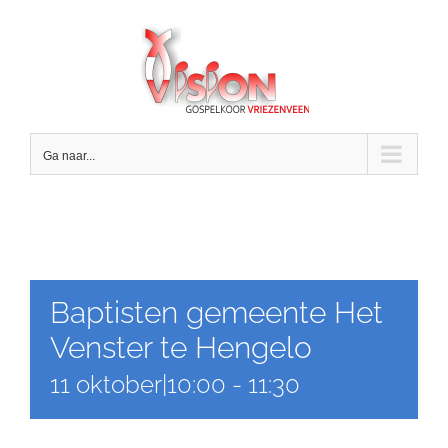
Ga
naar
inhoud
Ga naar...
Baptisten gemeente Het
Venster te Hengelo
11 oktober|10:00
-
11:30